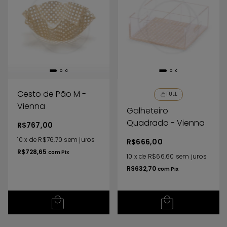
Cesto de Pão M -
FULL
Vienna
Galheteiro
Quadrado - Vienna
R$767,00
10
x
de
R$76,70
sem juros
R$666,00
R$728,65
com
Pix
10
x
de
R$66,60
sem juros
R$632,70
com
Pix