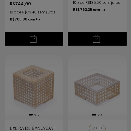
10
x
de
R$185,50
sem juros
R$744,00
R$1.762,25
com
Pix
10
x
de
R$74,40
sem juros
R$706,80
com
Pix
LIXEIRA DE BANCADA -
FULL