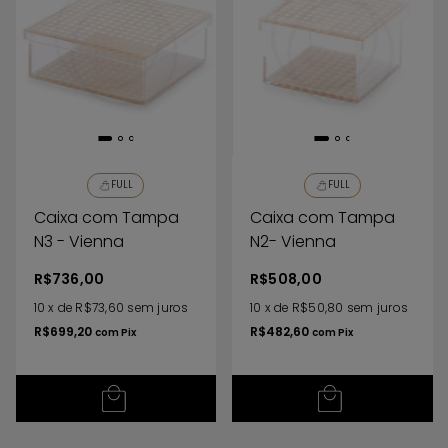
FULL
FULL
Caixa com Tampa
Caixa com Tampa
N3 - Vienna
N2- Vienna
R$736,00
R$508,00
10
x
de
R$73,60
sem juros
10
x
de
R$50,80
sem juros
R$699,20
R$482,60
com
Pix
com
Pix