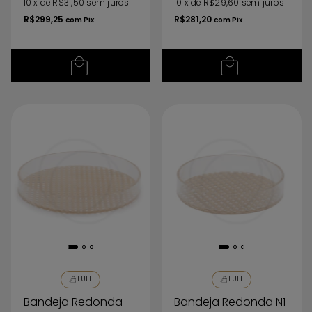
10
x
de
R$31,50
sem juros
10
x
de
R$29,60
sem juros
R$299,25
R$281,20
com
Pix
com
Pix
FULL
FULL
Bandeja Redonda
Bandeja Redonda N1