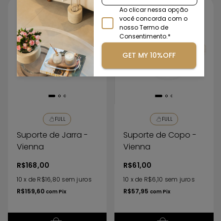
Ao clicar nessa opção
você concorda com o
nosso Termo de
Consentimento.*
GET MY 10%OFF
FULL
FULL
Suporte de Jarra -
Suporte de Copo -
Vienna
Vienna
R$168,00
R$61,00
10
x
de
R$16,80
sem juros
10
x
de
R$6,10
sem juros
R$159,60
R$57,95
com
Pix
com
Pix