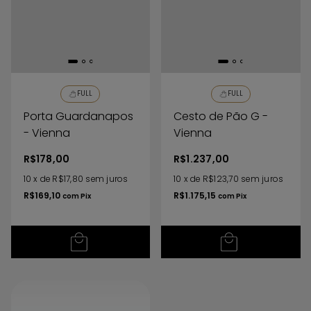
FULL
FULL
Porta Guardanapos
Cesto de Pão G -
- Vienna
Vienna
R$178,00
R$1.237,00
10
x
de
R$17,80
sem juros
10
x
de
R$123,70
sem juros
R$169,10
R$1.175,15
com
Pix
com
Pix