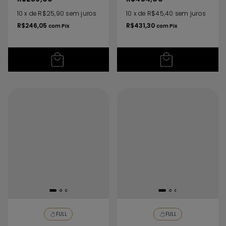
10
x
de
R$25,90
sem juros
10
x
de
R$45,40
sem juros
R$246,05
R$431,30
com
Pix
com
Pix
FULL
FULL