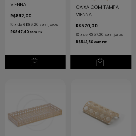
VIENNA
CAIXA COM TAMPA -
VIENNA
R$892,00
10
x
de
R$89,20
sem juros
R$570,00
R$847,40
com
Pix
10
x
de
R$57,00
sem juros
R$541,50
com
Pix