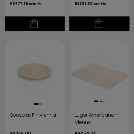
R$477,85
R$336,30
com
Pix
com
Pix
Sousplat P - Vienna
Lugar Americano -
Vienna
R$259,00
R$454,00