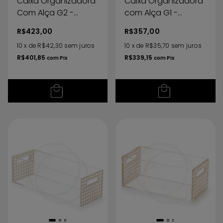
Caixa Organizadora
Caixa Organizadora
Com Alça G2 -
com Alça G1 -
Vienna
Vienna
R$423,00
R$357,00
10
x
de
R$42,30
sem juros
10
x
de
R$35,70
sem juros
R$401,85
R$339,15
com
Pix
com
Pix