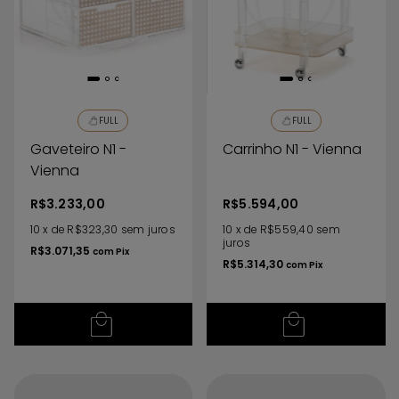
FULL
FULL
Gaveteiro N1 -
Carrinho N1 - Vienna
Vienna
R$3.233,00
R$5.594,00
10
x
de
R$323,30
sem juros
10
x
de
R$559,40
sem
juros
R$3.071,35
com
Pix
R$5.314,30
com
Pix