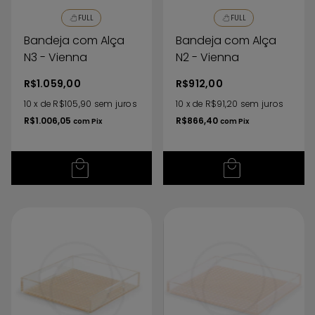
FULL
FULL
Bandeja com Alça
Bandeja com Alça
N3 - Vienna
N2 - Vienna
R$1.059,00
R$912,00
10
x
de
R$105,90
sem juros
10
x
de
R$91,20
sem juros
R$1.006,05
R$866,40
com
Pix
com
Pix