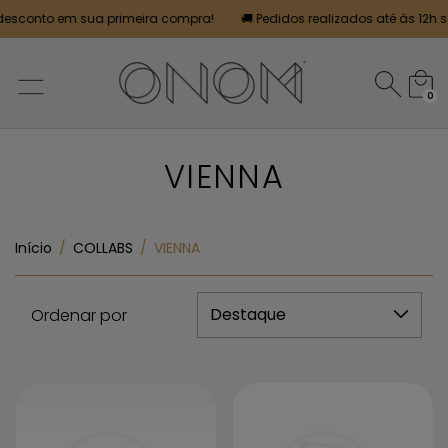
m sua primeira compra!
🚚 Pedidos realizados até às 12h serão entre
0
VIENNA
Início
/
COLLABS
/
VIENNA
Ordenar por