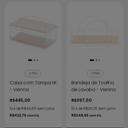
FULL
FULL
Caixa com Tampa N1
Bandeja de Toalha
- Vienna
de Lavabo - Vienna
R$445,00
R$367,00
10
x
de
R$44,50
sem juros
10
x
de
R$36,70
sem juros
R$422,75
R$348,65
com
Pix
com
Pix