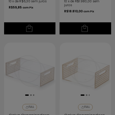
10
x
de
R$6,30
sem juros
10
x
de
R$1.980,00
sem
juros
R$59,85
com
Pix
R$18.810,00
com
Pix
FULL
FULL