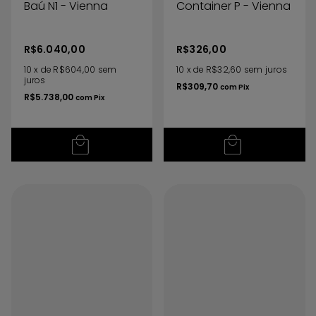
Baú N1 - Vienna
Container P - Vienna
R$6.040,00
R$326,00
10
x
de
R$604,00
sem
10
x
de
R$32,60
sem juros
juros
R$309,70
com
Pix
R$5.738,00
com
Pix