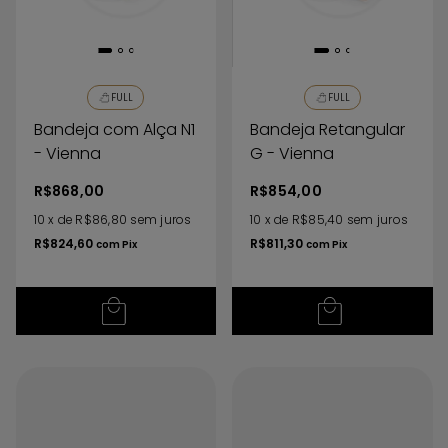
FULL
FULL
Bandeja com Alça N1
Bandeja Retangular
- Vienna
G - Vienna
R$868,00
R$854,00
10
x
de
R$86,80
sem juros
10
x
de
R$85,40
sem juros
R$824,60
R$811,30
com
Pix
com
Pix