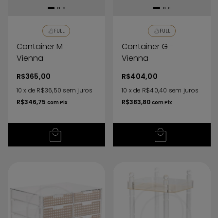
FULL
FULL
Container M -
Container G -
Vienna
Vienna
R$365,00
R$404,00
10
x
de
R$36,50
sem juros
10
x
de
R$40,40
sem juros
R$346,75
R$383,80
com
Pix
com
Pix