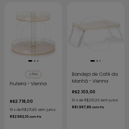
Bandeja de Café da
FULL
Manhã - Vienna
Fruteira - Vienna
R$2.103,00
10
x
de
R$210,30
sem juros
R$2.718,00
R$1.997,85
com
Pix
10
x
de
R$271,80
sem juros
R$2.582,10
com
Pix