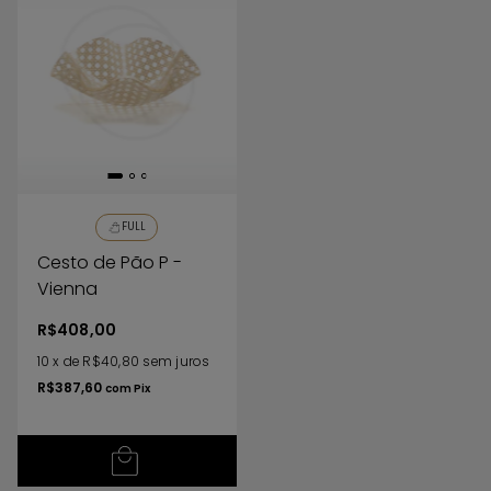
FULL
Cesto de Pão P -
Vienna
R$408,00
10
x
de
R$40,80
sem juros
R$387,60
com
Pix