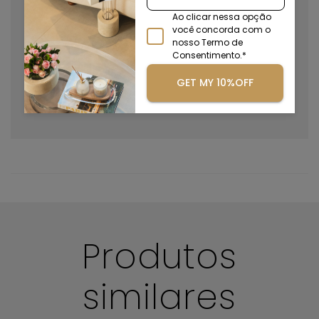
produção.
Ao clicar nessa opção
você concorda com o
nosso Termo de
Consentimento.*
GET MY 10%OFF
Após muito tempo de uso, o polimento deixa a peça
como nova.
Boas práticas de limpeza
Produtos
similares
Mantenha suas peças sempre limpas e conservadas!
Antes de iniciar a limpeza certifique-se de que não há
nenhum outro objeto sobre sua peça.