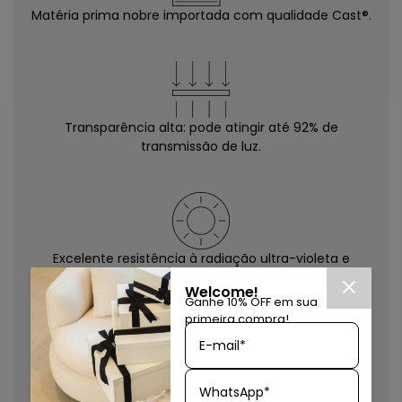
Matéria prima nobre importada com qualidade Cast®.
Transparência alta: pode atingir até 92% de
transmissão de luz.
Excelente resistência à radiação ultra-violeta e
intempéries.
Welcome!
Ganhe 10% OFF em sua
primeira compra!
E-mail*
10x mais resistente que o vidro e maior flexibilidade de
WhatsApp*