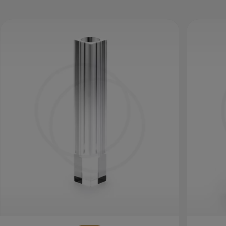
Evite riscar o acrílico durante esse processo. Antes de
iniciar a limpeza remova qualquer sujeira
cuidadosamente com ajuda de um pano limpo e
macio.
Com outra flanela seca e um lustra móveis inicie a
limpeza colocando uma pequena quantidade de
produto sobre a flanela e passe pela peça realizando a
limpeza ao terminar deixe secar em um ambiente
arejado para evitar marcações.