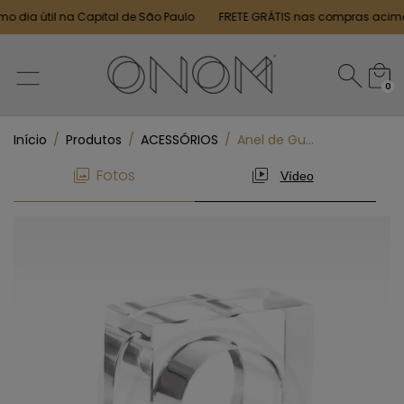
dia útil na Capital de São Paulo
FRETE GRÁTIS nas compras acima d
0
Início
/
Produtos
/
ACESSÓRIOS
/
Anel de Guardanapo
Fotos
Vídeo