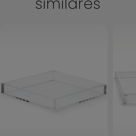
similares
Antes de iniciar a limpeza certifique-se de que não há
nenhum outro objeto sobre sua peça.
Evite riscar o acrílico durante esse processo. Antes de
iniciar a limpeza remova qualquer sujeira
cuidadosamente com ajuda de um pano limpo e
macio.
Com outra flanela seca e um lustra móveis inicie a
limpeza colocando uma pequena quantidade de
produto sobre a flanela e passe pela peça realizando a
limpeza ao terminar deixe secar em um ambiente
arejado para evitar marcações.