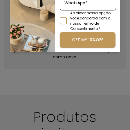
WhatsApp*
10x mais resistente que o vidro e maior flexibilidade de
Ao clicar nessa opção
produção.
você concorda com o
nosso Termo de
Consentimento.*
GET MY 10%OFF
Após muito tempo de uso, o polimento deixa a peça
como nova.
Boas práticas de limpeza
Produtos
Mantenha suas peças sempre limpas e conservadas!