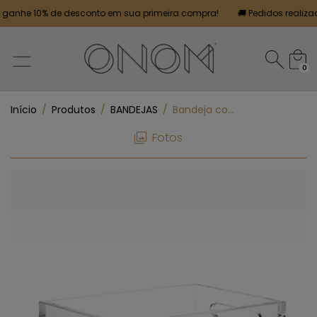
anhe 10% de desconto em sua primeira compra!
🚚 Pedidos realizados
0
Início
/
Produtos
/
BANDEJAS
/
Bandeja com Alça MDO1
Fotos