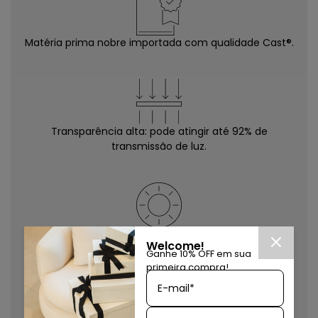
Matéria prima nobre importada com qualidade Cast®.
Transparência alta: pode atingir até 92% de
transmissão de luz.
Excelente resistência à radiação ultra-violeta e
Welcome!
intempéries.
Ganhe 10% OFF em sua
primeira compra!
E-mail*