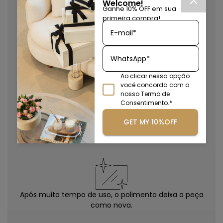
Welcome!
Ganhe 10% OFF em sua
primeira compra!
E-mail*
Excelente resistência à radiação ultra-violeta e
WhatsApp*
intempéries.
Ao clicar nessa opção
você concorda com o
nosso Termo de
Consentimento.*
GET MY 10%OFF
10x mais resistente que o vidro e maior flexibilidade de
produção.
Após muito tempo de uso, o polimento deixa a peça
como nova.