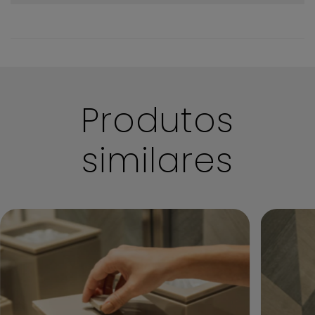
Boas práticas de limpeza
Produtos
similares
Mantenha suas peças sempre limpas e conservadas!
Antes de iniciar a limpeza certifique-se de que não há
nenhum outro objeto sobre sua peça.
Evite riscar o acrílico durante esse processo. Antes de
iniciar a limpeza remova qualquer sujeira
cuidadosamente com ajuda de um pano limpo e
macio.