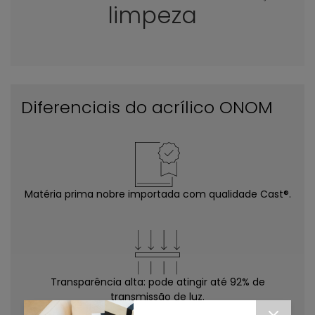
limpeza
Diferenciais do acrílico ONOM
Matéria prima nobre importada com qualidade Cast®.
Transparência alta: pode atingir até 92% de
transmissão de luz.