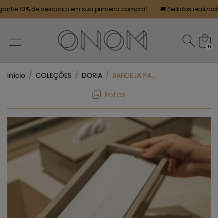
he 10% de desconto em sua primeira compra!
🚚 Pedidos realizados a
0
Início
/
COLEÇÕES
/
DORIA
/
BANDEJA PARA TOALHA DE LAVABO DORIA - SAFARI
Fotos