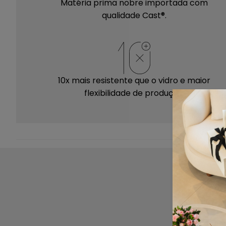
Matéria prima nobre importada com
qualidade Cast®.
10x mais resistente que o vidro e maior
flexibilidade de produção.
Mantenha suas peças sempre limpas e
conservadas! Antes de iniciar a limpeza
P
certifique-se de que não há nenhum outro
objeto sobre sua peça.