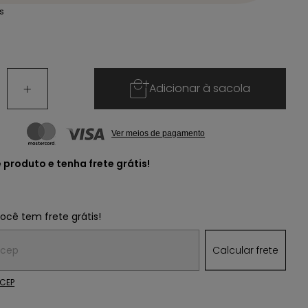
is
Adicionar à sacola
Ver meios de pagamento
e produto e
tenha frete grátis!
você tem frete grátis!
 o CEP:
Calcular frete
 CEP