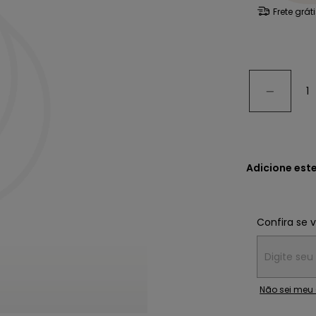
Frete grát
Adicione est
Confira se 
Entregas para
Não sei meu