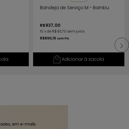
Bandeja de Serviço M - Bambu
R$937,00
10
x
de
R$93,70
sem juros
R$890,15
com
Pix
cola
Adicionar à sacola
dades, em e-mails