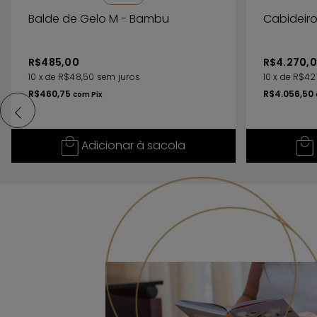
Balde de Gelo M - Bambu
Cabideiro
R$485,00
R$4.270,
10
x
de
R$48,50
sem juros
10
x
de
R$42
R$460,75
R$4.056,50
com
Pix
Adicionar à sacola