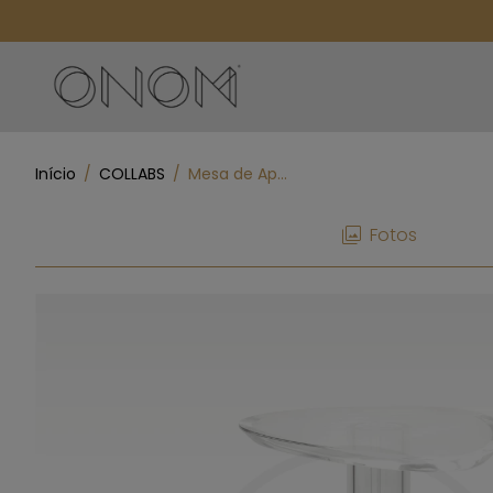
Início
/
COLLABS
/
Mesa de Apoio Peanut - Aurora G
Fotos