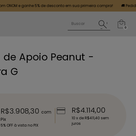
e ganhe 5% de desconto em sua primeira compra!
🚚 Pedidos realiza
0
 de Apoio Peanut -
ra G
R$4.114,00
R$3.908,30
com
10
x de
R$411,40
sem
Pix
juros
5% OFF à vista no PIX