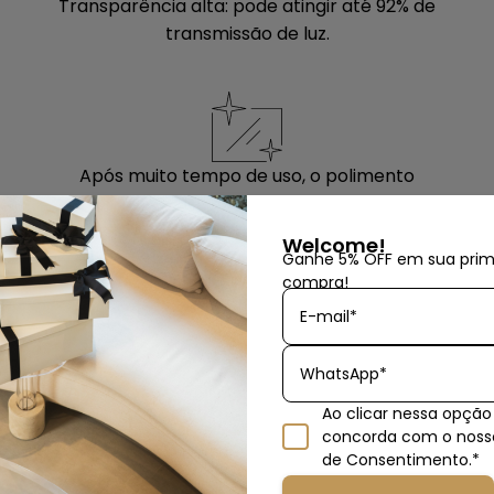
Transparência alta: pode atingir até 92% de
transmissão de luz.
Após muito tempo de uso, o polimento
deixa a peça como nova.
Welcome!
Ganhe 5% OFF em sua prim
compra!
E-mail*
WhatsApp*
Evite riscar o acrílico durante esse
Ao clicar nessa opção
processo. Antes de iniciar a limpeza
rodutos similar
concorda com o nos
remova qualquer sujeira cuidadosamente
de Consentimento.*
com ajuda de um pano limpo e macio.