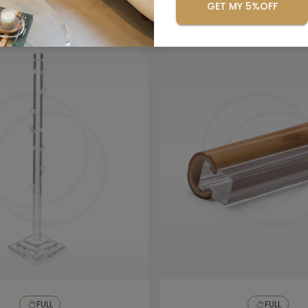
GET MY 5%OFF
Se precisar lavar a peça, utilize apenas
uma bucha macia com detergente neutro.
Enxágue com água e seque com um pano
seco e macio.
FULL
FULL