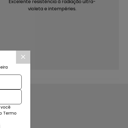
Excelente resistência à radiação ultra-
violeta e intempéries.
eira
Com outra flanela seca e um lustra móveis
 você
inicie a limpeza colocando uma pequena
es
so Termo
quantidade de produto sobre a flanela e
passe pela peça realizando a limpeza ao