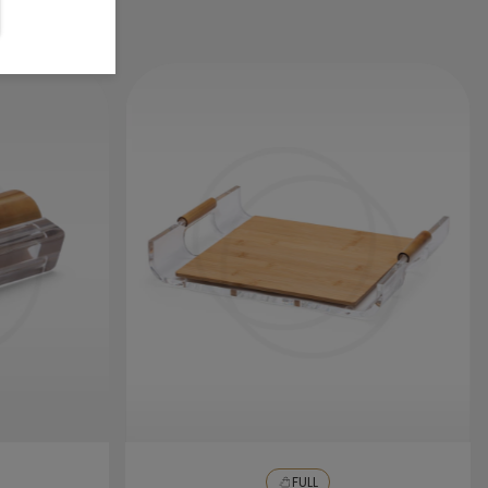
terminar deixe secar em um ambiente
arejado para evitar marcações.
FULL