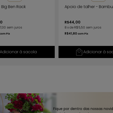
 Big Ben Rack
Apoio de talher - Bambu
00
R$44,00
7,00
sem juros
8
x
de
R$5,50
sem juros
R$41,80
com
Pix
com
Pix
Adicionar à sacola
Adicionar à sa
Fique por dentro das nossas novi