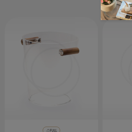
Não utilize produtos de limpeza à base de
álcool ou solvente ou ainda máquina de
lavar, caso haja necessidade de lavagem
da peça, o ideal é que se utilize apenas uma
bucha macia com detergente neutro,
enxague com água e seque com um pano
seco e macio.
FULL