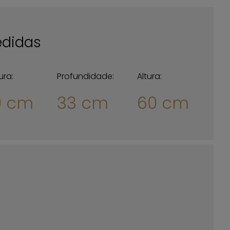
didas
ura:
Profundidade:
Altura:
0 cm
33 cm
60 cm