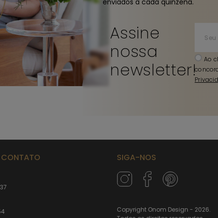
enviados a cada quinzena.
Assine
nossa
Ao c
newsletter!
concor
Privaci
M CONTATO
SIGA-NOS
237
Copyright Onom Design - 2026.
54