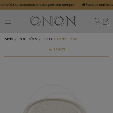
he 10% de desconto em sua primeira compra!
🚚 Pedidos realizados a
0
Início
/
COLEÇÕES
/
OSLO
/
Porta Copos - Oslo
Fotos