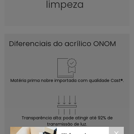
limpeza
Diferenciais do acrílico ONOM
Matéria prima nobre importada com qualidade Cast®.
Transparência alta: pode atingir até 92% de
transmissão de luz.