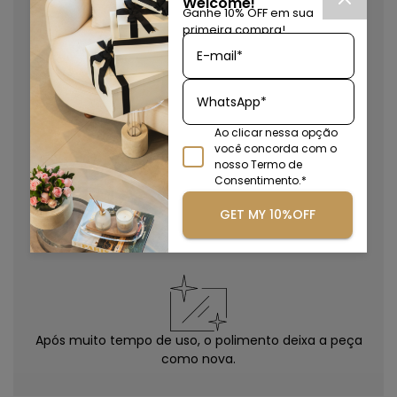
Welcome!
Ganhe 10% OFF em sua
primeira compra!
E-mail*
Excelente resistência à radiação ultra-violeta e
intempéries.
WhatsApp*
Ao clicar nessa opção
você concorda com o
nosso Termo de
Consentimento.*
10x mais resistente que o vidro e maior flexibilidade de
GET MY 10%OFF
produção.
Após muito tempo de uso, o polimento deixa a peça
como nova.