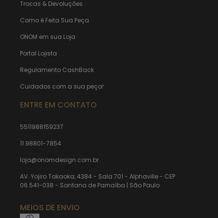
Trocas & Devoluções
Como é Feita Sua Peça
ONOM em sua Loja
Portal Lojista
Regulamento CashBack
Cuidados com a sua peça!
ENTRE EM CONTATO
5511988159237
11 98801-7854
loja@onomdesign.com.br
AV. Yojiro Takaoka, 4384 - Sala 701 - Alphaville - CEP
06.541-038 - Santana de Parnaíba | São Paulo
MEIOS DE ENVIO