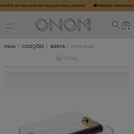
e 5% de desconto em sua primeira compra!
🚚 Pedidos realizados até
0
Início
/
COLEÇÕES
/
ALENYA
/
Porta Guardanapo M Muiracatiara - ALENYA
Fotos