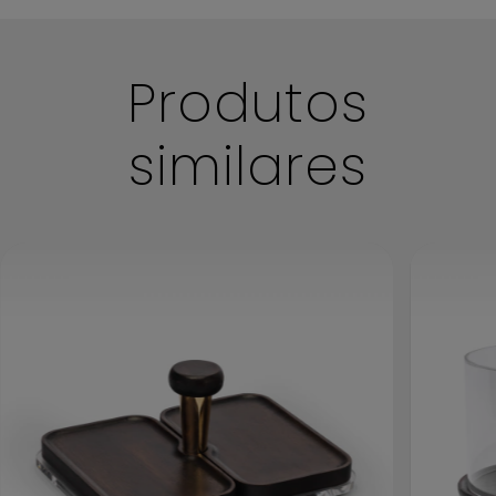
Boas práticas de limpeza
Produtos
similares
Mantenha suas peças sempre limpas e conservadas!
Antes de iniciar a limpeza certifique-se de que não há
nenhum outro objeto sobre sua peça.
Evite riscar o acrílico durante esse processo. Antes de
iniciar a limpeza remova qualquer sujeira
cuidadosamente com ajuda de um pano limpo e
macio.