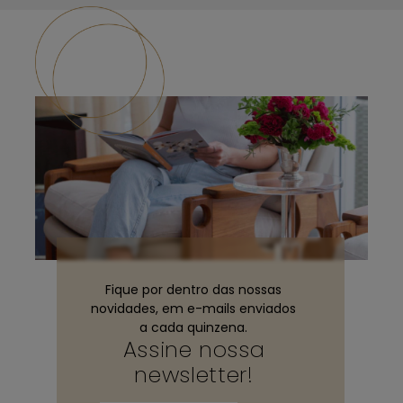
Se precisar lavar a peça, utilize apenas uma bucha
macia com detergente neutro. Enxágue com água e
seque com um pano seco e macio.
Fique por dentro das nossas
novidades, em e-mails enviados
a cada quinzena.
Assine nossa
newsletter!