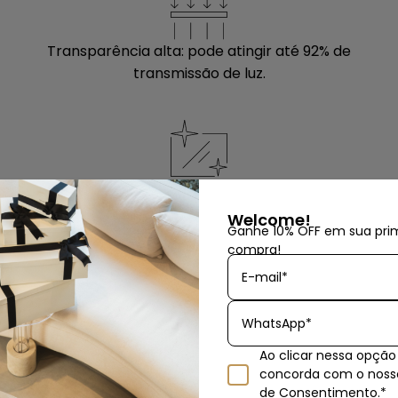
Transparência alta: pode atingir até 92% de
transmissão de luz.
Após muito tempo de uso, o polimento
deixa a peça como nova.
Welcome!
Ganhe 10% OFF em sua pri
compra!
E-mail*
WhatsApp*
Ao clicar nessa opção
Evite riscar o acrílico durante esse
concorda com o nos
de Consentimento.*
processo. Antes de iniciar a limpeza