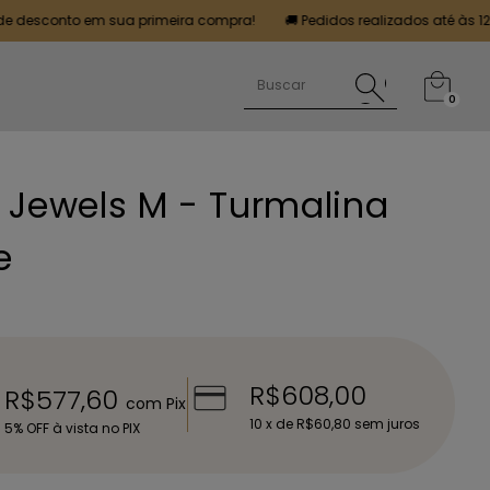
nto em sua primeira compra!
🚚 Pedidos realizados até às 12h serão 
0
 Jewels M - Turmalina
e
R$608,00
R$577,60
com
Pix
10
x de
R$60,80
sem juros
5% OFF à vista no PIX