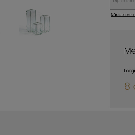
Não sei meu
Me
Larg
8