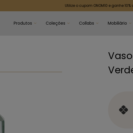
Utilize o cupom ONOM10 e ganhe 10% de desco
Produtos
Coleções
Collabs
Mobiliário
Vaso
Verd