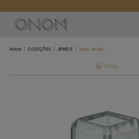
Início
/
COLEÇÕES
/
JEWELS
/
Vaso Jewels M - Turmalina Verde
Fotos