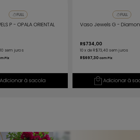
FULL
FULL
LS P - OPALA ORIENTAL
Vaso Jewels G - Diamo
R$734,00
10
sem juros
10
x
de
R$73,40
sem juros
R$697,30
om
Pix
com
Pix
Adicionar à sacola
Adicionar à sa