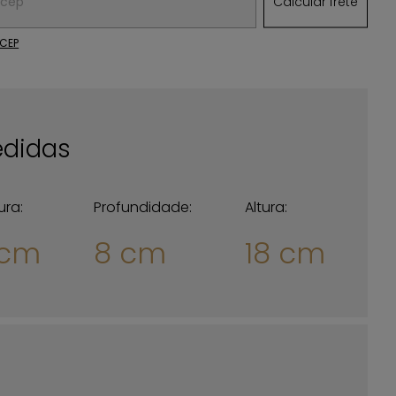
Calcular frete
 CEP
didas
ura:
Profundidade:
Altura:
 cm
8 cm
18 cm