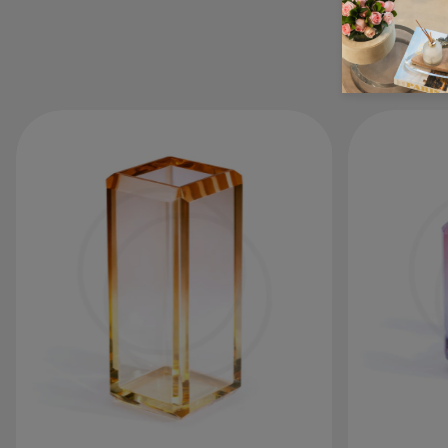
P
certifique-se de que não há nenhum outro
objeto sobre sua peça.
Não utilize produtos de limpeza à base de
álcool ou solvente ou ainda máquina de
lavar, caso haja necessidade de lavagem
da peça, o ideal é que se utilize apenas uma
bucha macia com detergente neutro,
enxague com água e seque com um pano
seco e macio.