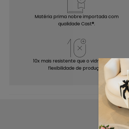
Matéria prima nobre importada com
qualidade Cast®.
10x mais resistente que o vidro e maior
flexibilidade de produção.
Mantenha suas peças sempre limpas e
conservadas! Antes de iniciar a limpeza