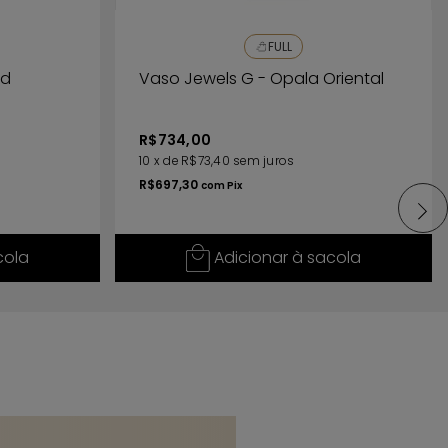
FULL
nd
Vaso Jewels G - Opala Oriental
R$734,00
10
x
de
R$73,40
sem juros
R$697,30
com
Pix
cola
Adicionar à sacola