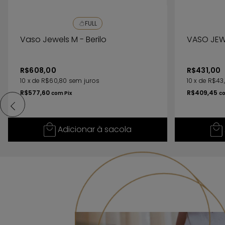
FULL
Vaso Jewels M - Berilo
VASO JEWE
R$608,00
R$431,00
10
x
de
R$60,80
sem juros
10
x
de
R$43,
R$577,60
R$409,45
com
Pix
c
Adicionar à sacola