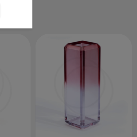
es
quantidade de produto sobre a flanela e
passe pela peça realizando a limpeza ao
terminar deixe secar em um ambiente
arejado para evitar marcações.