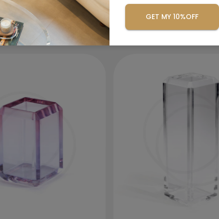
rodutos similar
remova qualquer sujeira cuidadosamente
GET MY 10%OFF
com ajuda de um pano limpo e macio.
Se precisar lavar a peça, utilize apenas
uma bucha macia com detergente neutro.
Enxágue com água e seque com um pano
seco e macio.