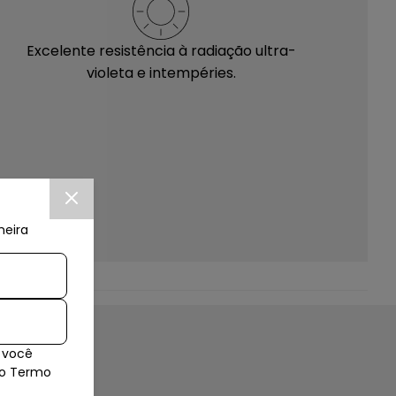
Excelente resistência à radiação ultra-
violeta e intempéries.
meira
 você
Com outra flanela seca e um lustra móveis
so Termo
inicie a limpeza colocando uma pequena