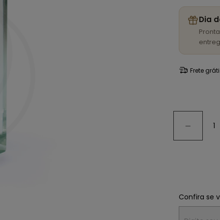
Dia d
Pronta
entreg
Frete grát
Confira se 
Entregas para