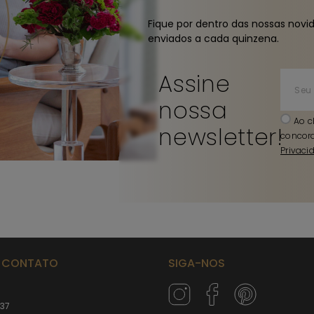
Fique por dentro das nossas novi
enviados a cada quinzena.
Assine
nossa
Ao c
newsletter!
concor
Privaci
M CONTATO
SIGA-NOS
237