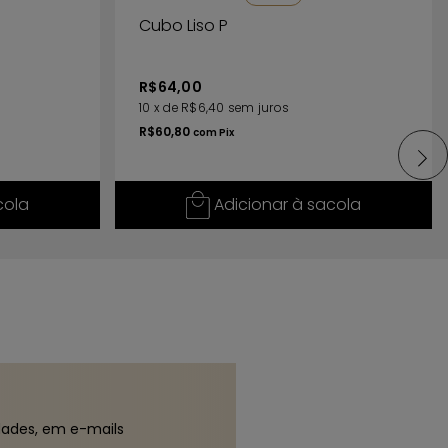
Cubo Liso P
R$64,00
10
x
de
R$6,40
sem juros
R$60,80
com
Pix
cola
Adicionar à sacola
dades, em e-mails