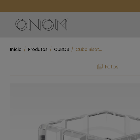
Início
/
Produtos
/
CUBOS
/
Cubo Bisotê G
Fotos