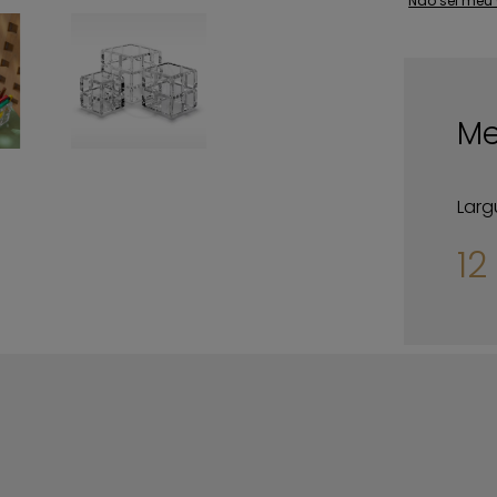
Não sei meu
Me
Larg
12