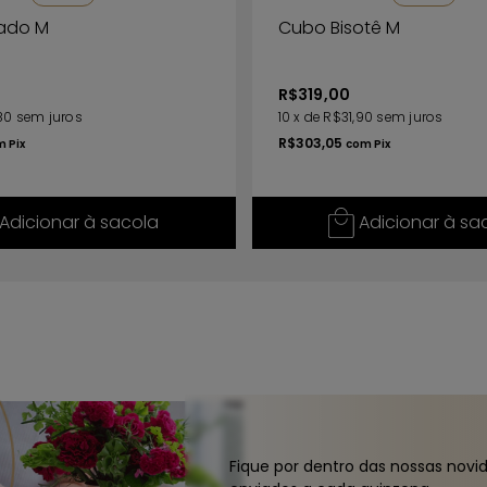
sado M
Cubo Bisotê M
R$319,00
80
sem juros
10
x
de
R$31,90
sem juros
R$303,05
m
Pix
com
Pix
Adicionar à sacola
Adicionar à sa
Fique por dentro das nossas novi