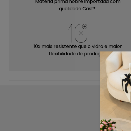
Matéria prima nobre importada com
qualidade Cast®.
10x mais resistente que o vidro e maior
flexibilidade de produção.
Mantenha suas peças sempre limpas e
conservadas! Antes de iniciar a limpeza
P
certifique-se de que não há nenhum outro
objeto sobre sua peça.