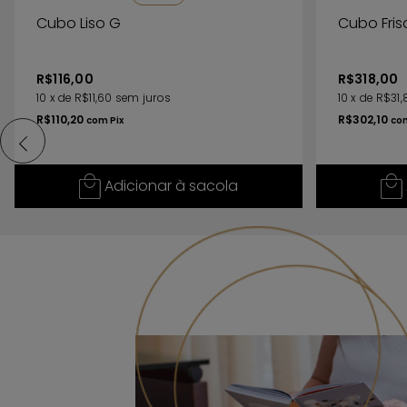
Cubo Liso G
Cubo Fri
R$116,00
R$318,00
10
x
de
R$11,60
sem juros
10
x
de
R$31,
R$110,20
R$302,10
com
Pix
co
Adicionar à sacola