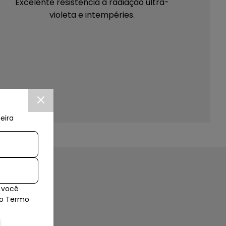
Excelente resistência à radiação ultra-
violeta e intempéries.
eira
Com outra flanela seca e um lustra móveis
 você
inicie a limpeza colocando uma pequena
es
so Termo
quantidade de produto sobre a flanela e
passe pela peça realizando a limpeza ao