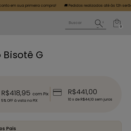
 sua primeira compra!
🚚 Pedidos realizados até às 12h serão entregu
0
 Bisotê G
R$441,00
R$418,95
com
Pix
10
x de
R$44,10
sem juros
5% OFF à vista no PIX
os Pais