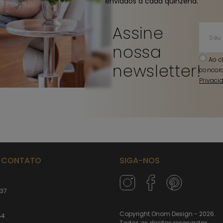
enviados a cada quinzena.
Assine
nossa
Ao c
newsletter!
concor
Privaci
M CONTATO
SIGA-NOS
237
Copyright Onom Design - 2026.
54
Todos os direitos reservados.