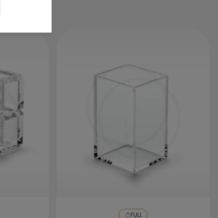
terminar deixe secar em um ambiente
arejado para evitar marcações.
FULL