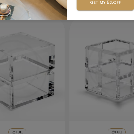
GET MY 5%OFF
Se precisar lavar a peça, utilize apenas
uma bucha macia com detergente neutro.
Enxágue com água e seque com um pano
seco e macio.
FULL
FULL