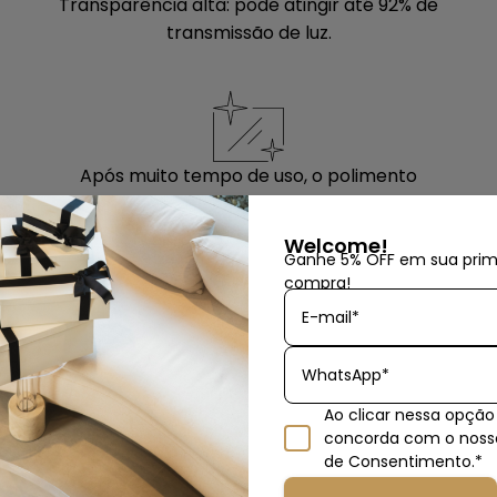
Transparência alta: pode atingir até 92% de
transmissão de luz.
Após muito tempo de uso, o polimento
deixa a peça como nova.
Welcome!
Ganhe 5% OFF em sua prim
compra!
E-mail*
WhatsApp*
Evite riscar o acrílico durante esse
Ao clicar nessa opção
processo. Antes de iniciar a limpeza
rodutos similar
concorda com o nos
remova qualquer sujeira cuidadosamente
de Consentimento.*
com ajuda de um pano limpo e macio.