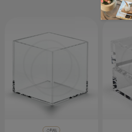
Não utilize produtos de limpeza à base de
álcool ou solvente ou ainda máquina de
lavar, caso haja necessidade de lavagem
da peça, o ideal é que se utilize apenas uma
bucha macia com detergente neutro,
enxague com água e seque com um pano
seco e macio.
FULL