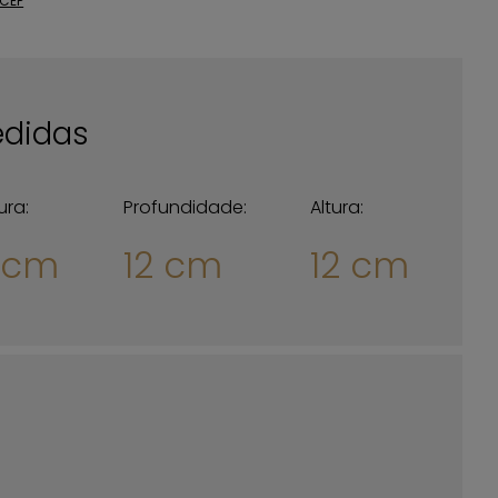
 CEP
didas
ura:
Profundidade:
Altura:
 cm
12 cm
12 cm