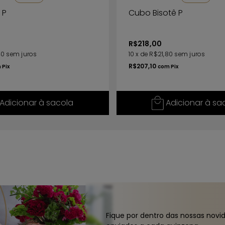
 P
Cubo Bisotê P
R$218,00
40
sem juros
10
x
de
R$21,80
sem juros
R$207,10
m
Pix
com
Pix
Adicionar à sacola
Adicionar à sa
Fique por dentro das nossas novi