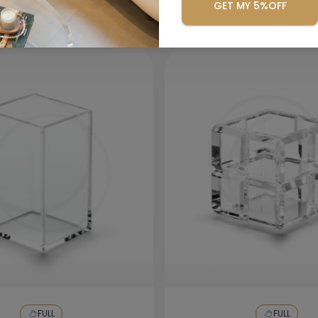
GET MY 5%OFF
Se precisar lavar a peça, utilize apenas
uma bucha macia com detergente neutro.
Enxágue com água e seque com um pano
seco e macio.
FULL
FULL