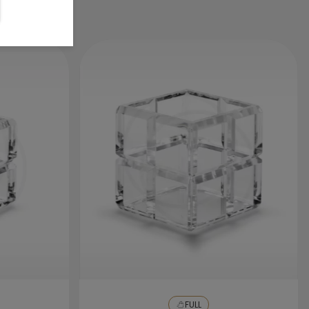
terminar deixe secar em um ambiente
arejado para evitar marcações.
FULL