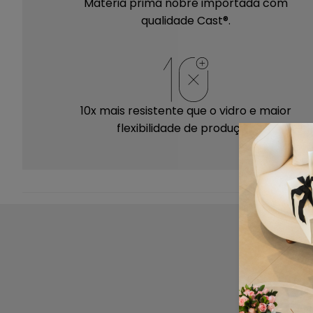
Matéria prima nobre importada com
qualidade Cast®.
10x mais resistente que o vidro e maior
flexibilidade de produção.
Mantenha suas peças sempre limpas e
conservadas! Antes de iniciar a limpeza
P
certifique-se de que não há nenhum outro
objeto sobre sua peça.