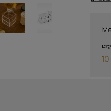
Não sei meu
Me
Larg
1