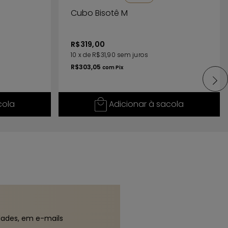
Cubo Bisotê M
R$319,00
10
x
de
R$31,90
sem juros
R$303,05
com
Pix
cola
Adicionar à sacola
dades, em e-mails