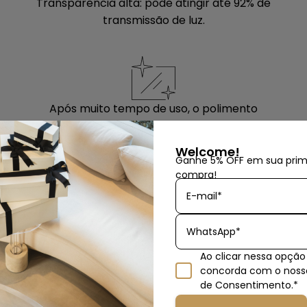
Transparência alta: pode atingir até 92% de
transmissão de luz.
Após muito tempo de uso, o polimento
deixa a peça como nova.
Welcome!
Ganhe 5% OFF em sua prim
compra!
E-mail*
WhatsApp*
Evite riscar o acrílico durante esse
Ao clicar nessa opção
processo. Antes de iniciar a limpeza
rodutos similar
concorda com o nos
remova qualquer sujeira cuidadosamente
de Consentimento.*
com ajuda de um pano limpo e macio.