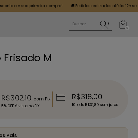
em sua primeira compra!
🚚 Pedidos realizados até às 12h serão entre
0
 Frisado M
R$318,00
R$302,10
com
Pix
10
x de
R$31,80
sem juros
5% OFF à vista no PIX
os Pais