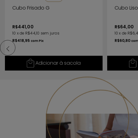
Cubo Frisado G
Cubo Liso
R$441,00
R$64,00
10
x
de
R$44,10
sem juros
10
x
de
R$6,
R$418,95
R$60,80
com
Pix
co
Adicionar à sacola