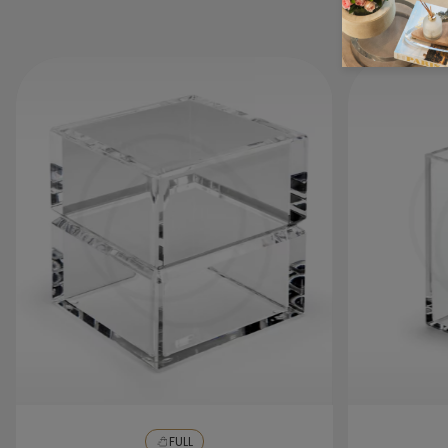
Não utilize produtos de limpeza à base de
álcool ou solvente ou ainda máquina de
lavar, caso haja necessidade de lavagem
da peça, o ideal é que se utilize apenas uma
bucha macia com detergente neutro,
enxague com água e seque com um pano
seco e macio.
FULL