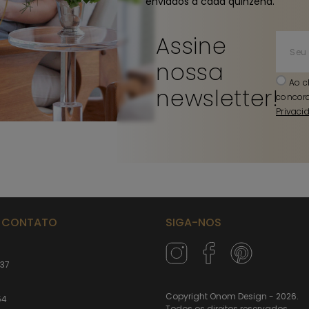
enviados a cada quinzena.
Assine
nossa
Ao c
newsletter!
concor
Privaci
M CONTATO
SIGA-NOS
237
Copyright Onom Design - 2026.
54
Todos os direitos reservados.