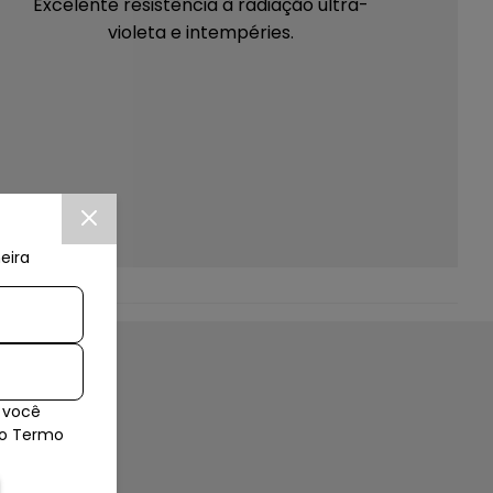
Excelente resistência à radiação ultra-
violeta e intempéries.
eira
Com outra flanela seca e um lustra móveis
 você
inicie a limpeza colocando uma pequena
es
so Termo
quantidade de produto sobre a flanela e
passe pela peça realizando a limpeza ao