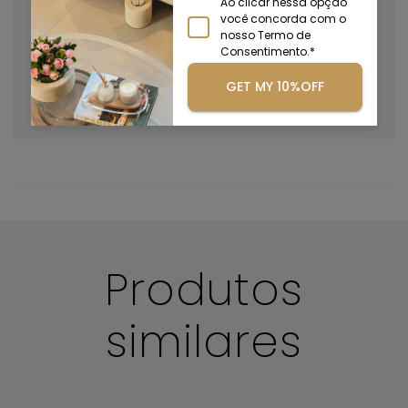
Ao clicar nessa opção
você concorda com o
nosso Termo de
Consentimento.*
Após muito tempo de uso, o polimento deixa a peça
GET MY 10%OFF
como nova.
Boas práticas de limpeza
Produtos
similares
Mantenha suas peças sempre limpas e conservadas!
Antes de iniciar a limpeza certifique-se de que não há
nenhum outro objeto sobre sua peça.