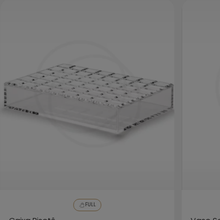
Evite riscar o acrílico durante esse processo. Antes de
iniciar a limpeza remova qualquer sujeira
cuidadosamente com ajuda de um pano limpo e
macio.
Com outra flanela seca e um lustra móveis inicie a
limpeza colocando uma pequena quantidade de
produto sobre a flanela e passe pela peça realizando a
limpeza ao terminar deixe secar em um ambiente
arejado para evitar marcações.
FULL