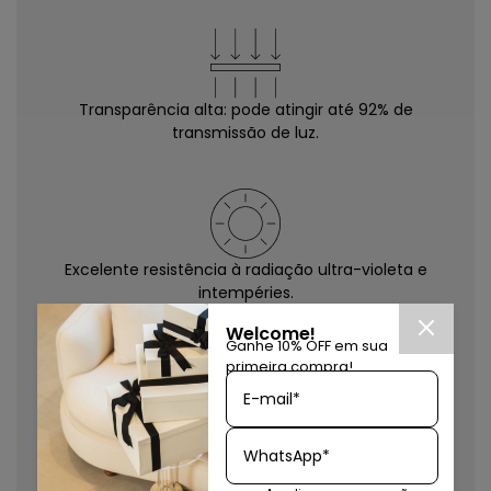
Transparência alta: pode atingir até 92% de
transmissão de luz.
Excelente resistência à radiação ultra-violeta e
intempéries.
Welcome!
Ganhe 10% OFF em sua
primeira compra!
E-mail*
10x mais resistente que o vidro e maior flexibilidade de
produção.
WhatsApp*