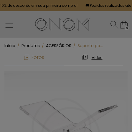
% de desconto em sua primeira compra!
🚚 Pedidos realizados até às 
0
Início
/
Produtos
/
ACESSÓRIOS
/
Suporte para Livro
Fotos
Vídeo