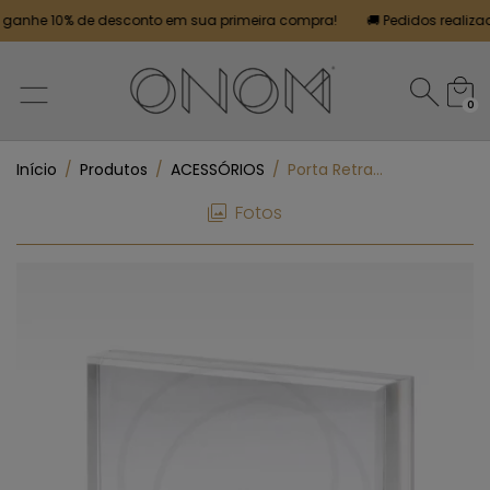
anhe 10% de desconto em sua primeira compra!
🚚 Pedidos realizados
0
Início
/
Produtos
/
ACESSÓRIOS
/
Porta Retrato
Fotos