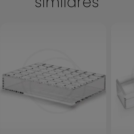
similares
Antes de iniciar a limpeza certifique-se de que não há
nenhum outro objeto sobre sua peça.
Evite riscar o acrílico durante esse processo. Antes de
iniciar a limpeza remova qualquer sujeira
cuidadosamente com ajuda de um pano limpo e
macio.
Com outra flanela seca e um lustra móveis inicie a
limpeza colocando uma pequena quantidade de
produto sobre a flanela e passe pela peça realizando a
limpeza ao terminar deixe secar em um ambiente
arejado para evitar marcações.