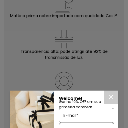
Matéria prima nobre importada com qualidade Cast®.
Transparência alta: pode atingir até 92% de
transmissão de luz.
Excelente resistência à radiação ultra-violeta e
Welcome!
intempéries.
Ganhe 10% OFF em sua
primeira compra!
E-mail*