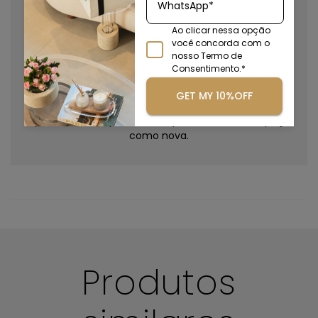
WhatsApp*
10x mais resistente que o vidro e maior flexibilidade de
Ao clicar nessa opção
produção.
você concorda com o
nosso Termo de
Consentimento.*
GET MY 10%OFF
Após muito tempo de uso, o polimento deixa a peça
como nova.
Boas práticas de limpeza
Produtos
Mantenha suas peças sempre limpas e conservadas!