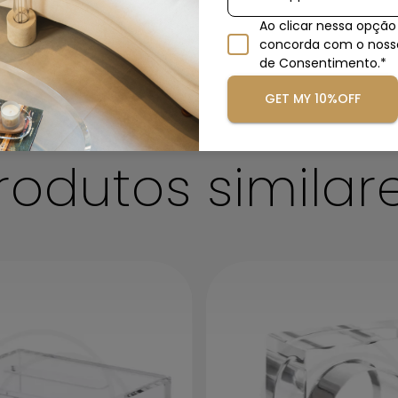
Ao clicar nessa opção
concorda com o nos
de Consentimento.*
GET MY 10%OFF
Evite riscar o acrílico durante esse
processo. Antes de iniciar a limpeza
rodutos similar
remova qualquer sujeira cuidadosamente
com ajuda de um pano limpo e macio.
Se precisar lavar a peça, utilize apenas
uma bucha macia com detergente neutro.