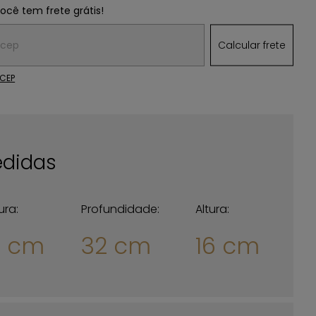
você tem frete grátis!
 o CEP:
Calcular frete
 CEP
didas
ura:
Profundidade:
Altura:
2 cm
32 cm
16 cm