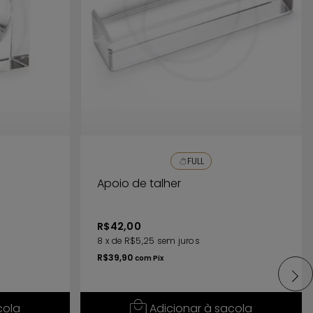
FULL
Apoio de talher
R$42,00
8
x
de
R$5,25
sem juros
R$39,90
com
Pix
cola
Adicionar à sacola