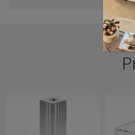
Mantenha suas peças sempre limpas e
conservadas! Antes de iniciar a limpeza
P
certifique-se de que não há nenhum outro
objeto sobre sua peça.
Não utilize produtos de limpeza à base de
álcool ou solvente ou ainda máquina de