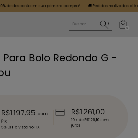
sconto em sua primeira compra!
🚚 Pedidos realizados até às 12h ser
0
o Para Bolo Redondo G -
bu
R$1.261,00
R$1.197,95
com
10
x de
R$126,10
sem
Pix
juros
5% OFF à vista no PIX