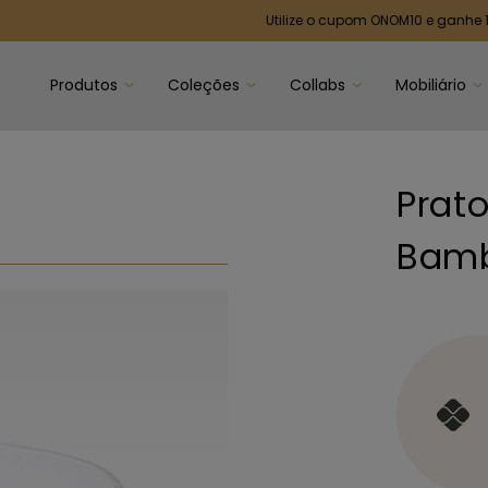
Utilize o cupom ONOM10 e ganhe 10% de de
Produtos
Coleções
Collabs
Mobiliário
Prat
Bam