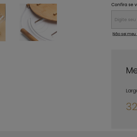
Confira se 
Entregas para
Não sei meu
Me
Larg
3