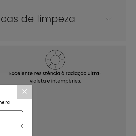
icas de limpeza
Excelente resistência à radiação ultra-
violeta e intempéries.
meira