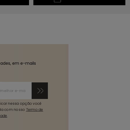
dades, em e-mails
licar nessa opção você
da com nosso
Termo de
dade
.