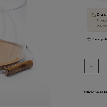
Dia d
Pronta
entreg
Frete grát
Adicione est