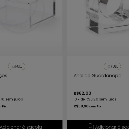
Enxágue com água e seque com um pano
seco e macio.
FULL
FULL
ços
Anel de Guardanapo
R$62,00
,70
sem juros
10
x
de
R$6,20
sem juros
R$58,90
m
Pix
com
Pix
Adicionar à sacola
Adicionar à sa