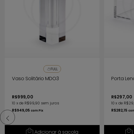
lavar, caso haja necessidade de lavagem
da peça, o ideal é que se utilize apenas uma
bucha macia com detergente neutro,
enxague com água e seque com um pano
seco e macio.
FULL
Vaso Solitário MDO3
Porta Len
R$999,00
R$297,00
10
x
de
R$99,90
sem juros
10
x
de
R$29
R$949,05
R$282,15
com
Pix
co
Adicionar à sacola