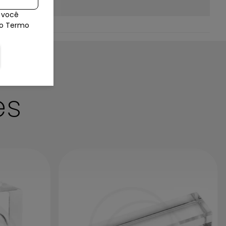
 você
so Termo
Com outra flanela seca e um lustra móveis
inicie a limpeza colocando uma pequena
es
quantidade de produto sobre a flanela e
passe pela peça realizando a limpeza ao
terminar deixe secar em um ambiente
arejado para evitar marcações.